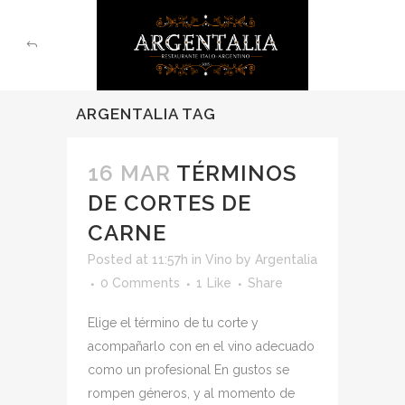
ARGENTALIA TAG
16 MAR
TÉRMINOS
DE CORTES DE
CARNE
Posted at 11:57h
in
Vino
by
Argentalia
0 Comments
1
Like
Share
Elige el término de tu corte y
acompañarlo con en el vino adecuado
como un profesional En gustos se
rompen géneros, y al momento de