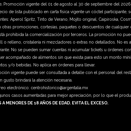
e, Promoción v
igente del 01 de agosto al 30 de septiembre del 202
ecio de lista publicado en carta física vigente un cóctel participante
ntes: Aperol Spritz,
Tinto de Verano,
Mojito original,
Caipiroska,
Cosmo
 otras promociones, cortesías, paquetes o descuentos de cualquier o
stá prohibida la comercialización por terceros. La promoción no pue
ill o relleno, cristalería ni mezcladores o extras no detallados. No es 
ante. No se pueden sumar cuentas ni acumular tickets u órdenes con 
er acompañado de alimentos sin que exista para esto un monto mínimo 
tos y/o bebidas. No aplica en órdenes para llevar.
oción vigente puede ser consultada a detalle con el personal del rest
n gusto brindará la atención necesaria.
reo electrónico: centrohistorico@argentalia.mx
gunos casos aumentadas para mejor apreciación, por lo que el product
 A MENORES DE 18 AÑOS DE EDAD. EVITA EL EXCESO.